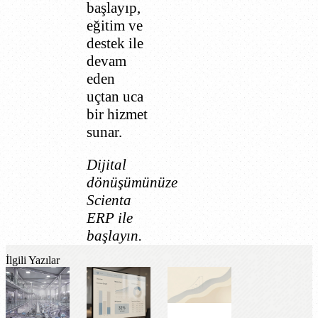
başlayıp,
eğitim ve
destek ile
devam
eden
uçtan uca
bir hizmet
sunar.
Dijital
dönüşümünüze
Scienta
ERP ile
başlayın.
İlgili Yazılar