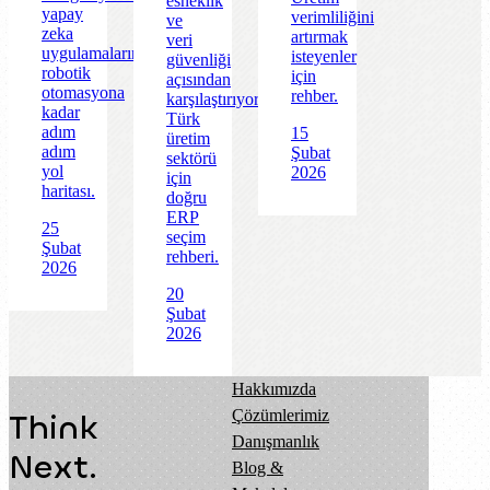
esneklik
yapay
verimliliğini
ve
zeka
artırmak
veri
uygulamalarından
isteyenler
güvenliği
robotik
için
açısından
otomasyona
rehber.
karşılaştırıyoruz.
kadar
Türk
adım
15
üretim
adım
Şubat
sektörü
yol
2026
için
haritası.
doğru
ERP
25
seçim
Şubat
rehberi.
2026
20
Şubat
2026
Hakkımızda
Çözümlerimiz
Think
Danışmanlık
Next.
Blog &