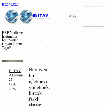
İçeriğe geç
BilTAY
Teknoloji
ERP Nedir ve
İşletmeniz
İçin Neden
Hayati Önem
Taşır?
Büyüyen
BilTAY
bir
Akademi
25
işletmeyi
Ocak
yönetmek,
2026
birçok
farklı
sistemi