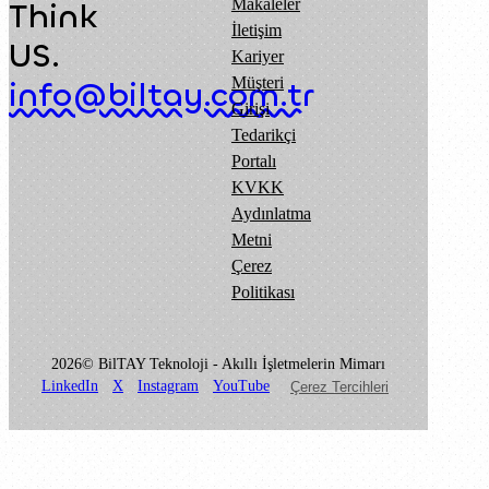
Makaleler
Think
İletişim
US.
Kariyer
Müşteri
info@biltay.com.tr
Girişi
Tedarikçi
Portalı
KVKK
Aydınlatma
Metni
Çerez
Politikası
2026© BilTAY Teknoloji - Akıllı İşletmelerin Mimarı
LinkedIn
X
Instagram
YouTube
Çerez Tercihleri