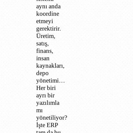
aynı anda
koordine
etmeyi
gerektirir.
Üretim,
satış,
finans,
insan
kaynakları,
depo
yönetimi…
Her biri
ayrı bir
yazılımla
mı
yönetiliyor?
İşte ERP
tam da bu