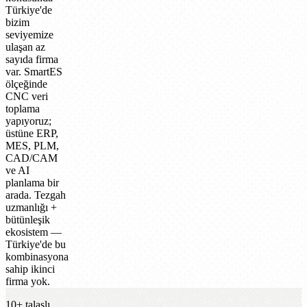
Türkiye'de
bizim
seviyemize
ulaşan az
sayıda firma
var. SmartES
ölçeğinde
CNC veri
toplama
yapıyoruz;
üstüne ERP,
MES, PLM,
CAD/CAM
ve AI
planlama bir
arada. Tezgah
uzmanlığı +
bütünleşik
ekosistem —
Türkiye'de bu
kombinasyona
sahip ikinci
firma yok.
10+ talaşlı