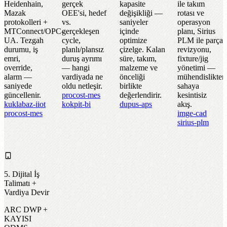
Heidenhain,
gerçek
kapasite
ile takım
Mazak
OEE'si, hedef
değişikliği —
rotası ve
protokolleri +
vs.
saniyeler
operasyon
MTConnect/OPC-
gerçekleşen
içinde
planı, Sirius
UA. Tezgah
cycle,
optimize
PLM ile parça
durumu, iş
planlı/plansız
çizelge. Kalan
revizyonu,
emri,
duruş ayrımı
süre, takım,
fixture/jig
override,
— hangi
malzeme ve
yönetimi —
alarm —
vardiyada ne
önceliği
mühendislikten
saniyede
oldu netleşir.
birlikte
sahaya
güncellenir.
procost-mes
değerlendirir.
kesintisiz
kuklabaz-iiot
kokpit-bi
dupus-aps
akış.
procost-mes
imge-cad
sirius-plm
5. Dijital İş
Talimatı +
Vardiya Devir
ARC DWP +
KAYISI