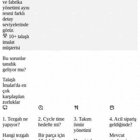
ve fabrika
yönetimi aynı
resmi farklı
detay
seviyelerinde
görür.
10+ talaşlı
imalat
müşterisi
Bu sorunlar
tanıdık
geliyor mu?
Talaşlı
İmalat'da en
çok
karşılaşılan
zorluklar
1. Tezgah ne
2. Cycle time
3. Takım
4. Acil sipariş
yapıyor?
hedefte mi?
ömür
geldiğinde?
yönetimi
Hangi tezgah
Bir parça için
Mevcut