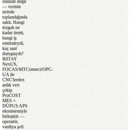
önünde değil
— verinin
nerede
toplandığında
saklı. Hangi
tezgah ne
kadar üretti,
hangi iş
emrindeydi,
kaç saat
duruştaydı?
BilTAY
NexUS,
FOCAS/MTConnect/OPC-
UA ile
CNC'lerden
anlık veri
çekip
ProCOST
MES +
DÜPUS APS
ekosistemiyle
birleştirir —
operatör,
vardiya şefi