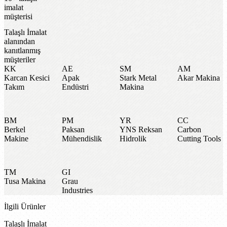
imalat
müşterisi
Talaşlı İmalat
alanından
kanıtlanmış
müşteriler
KK
AE
SM
AM
Karcan Kesici
Apak
Stark Metal
Akar Makina
Takım
Endüstri
Makina
BM
PM
YR
CC
Berkel
Paksan
YNS Reksan
Carbon
Makine
Mühendislik
Hidrolik
Cutting Tools
TM
GI
Tusa Makina
Grau
Industries
İlgili Ürünler
Talaşlı İmalat