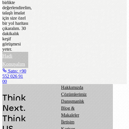
birlikte
değerlendirelim,
talaşlı i̇malat
için size özel
bir yol haritası
çıkaralım. 30
dakikalık
keşif
görüşmesi
yeter.
Hadi
Konuşalım
Satış: +90
552 026 91
00
Hakkımızda
Çözümlerimiz
Think
Danışmanlık
Next.
Blog &
Makaleler
Think
İletişim
US.
Kariyer