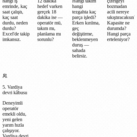
hangi iş
12 dakika
Hangi takım
çizelgeyi
emrinde, kaç
hedef varken
hangi
bozmadan
saat çalıştı,
gerçek 18
tezgahta kaç
acili nereye
kaç saat
dakika ise —
parça işledi?
sıkıştıracaksın?
durdu, neden
operatör mü,
Erken kırılma,
Kapasite ne
durdu?
takım mı,
geç
durumda?
Excel'de takip
planlama mı
değiştirme,
Hangi parça
imkansız.
sorunlu?
beklenmeyen
erteleniyor?
duruş —
sahada
belirsiz.
5. Vardiya
devri kâbusu
Deneyimli
operatör
emekli oldu,
yeni gelen
yarım hızla
çalışıyor.
Vardiya devri