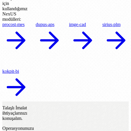
için
kullandığımız
NexUS
modülleri:
procost-mes
dupus-aps
imge-cad
sirius-plm
kokpit-bi
Talaşlı İmalat
ihtiyaçlarınızı
konuşalım.
Operasyonunuzu