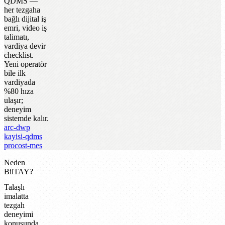
QDMS —
her tezgaha
bağlı dijital iş
emri, video iş
talimatı,
vardiya devir
checklist.
Yeni operatör
bile ilk
vardiyada
%80 hıza
ulaşır;
deneyim
sistemde kalır.
arc-dwp
kayisi-qdms
procost-mes
Neden
BilTAY?
Talaşlı
imalatta
tezgah
deneyimi
konusunda