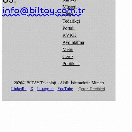
Müşteri
info@biltay.com.tr
Girişi
Tedarikçi
Portalı
KVKK
Aydınlatma
Metni
Çerez
Politikası
2026© BilTAY Teknoloji - Akıllı İşletmelerin Mimarı
LinkedIn
X
Instagram
YouTube
Çerez Tercihleri