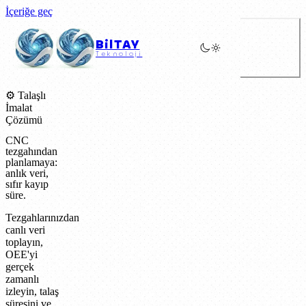
İçeriğe geç
BilTAY
Teknoloji
⚙️ Talaşlı
İmalat
Çözümü
CNC
tezgahından
planlamaya:
anlık veri,
sıfır kayıp
süre.
Tezgahlarınızdan
canlı veri
toplayın,
OEE'yi
gerçek
zamanlı
izleyin, talaş
süresini ve