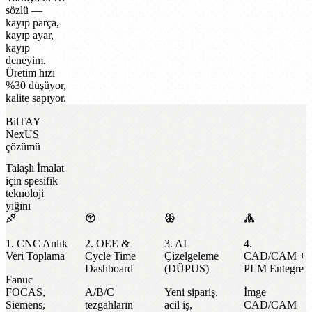
sözlü —
kayıp parça,
kayıp ayar,
kayıp
deneyim.
Üretim hızı
%30 düşüyor,
kalite sapıyor.
BilTAY
NexUS
çözümü
Talaşlı İmalat
için spesifik
teknoloji
yığını
1. CNC Anlık
2. OEE &
3. AI
4.
Veri Toplama
Cycle Time
Çizelgeleme
CAD/CAM +
Dashboard
(DÜPUS)
PLM Entegre
Fanuc
FOCAS,
A/B/C
Yeni sipariş,
İmge
Siemens,
tezgahların
acil iş,
CAD/CAM