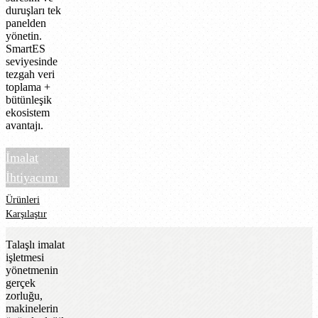
duruşları tek
panelden
yönetin.
SmartES
seviyesinde
tezgah veri
toplama +
bütünleşik
ekosistem
avantajı.
Talaşlı
İmalat
İhtiyacımı
Konuşalım
Ürünleri
Karşılaştır
Talaşlı imalat
işletmesi
yönetmenin
gerçek
zorluğu,
makinelerin